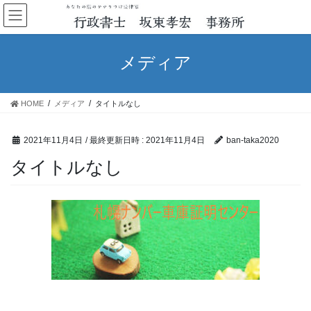
コ
ナ
ン
ビ
テ
ゲ
ン
ー
メディア
ツ
シ
へ
ョ
ス
ン
HOME
メディア
タイトルなし
キ
に
ッ
移
プ
動
2021年11月4日
/ 最終更新日時 :
2021年11月4日
ban-taka2020
タイトルなし