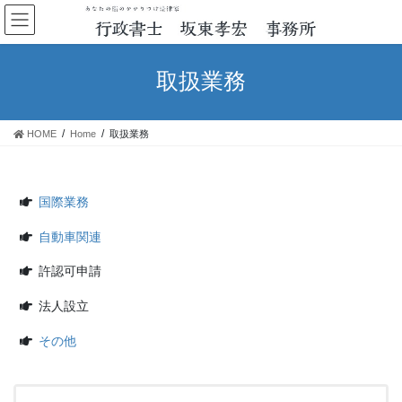
コ
ナ
ン
ビ
テ
ゲ
ン
ー
取扱業務
ツ
シ
へ
ョ
ス
ン
HOME
Home
取扱業務
キ
に
ッ
移
プ
動
国際業務
自動車関連
許認可申請
法人設立
その他